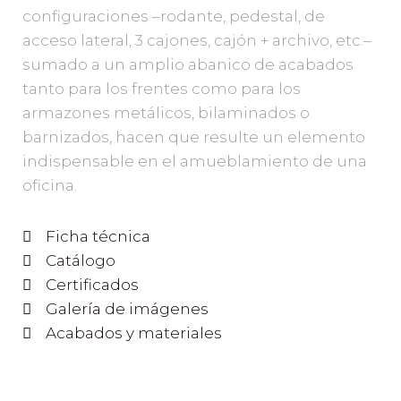
configuraciones –rodante, pedestal, de
acceso lateral, 3 cajones, cajón + archivo, etc.–
sumado a un amplio abanico de acabados
tanto para los frentes como para los
armazones metálicos, bilaminados o
barnizados, hacen que resulte un elemento
indispensable en el amueblamiento de una
oficina.
Ficha técnica
Catálogo
Certificados
Galería de imágenes
Acabados y materiales