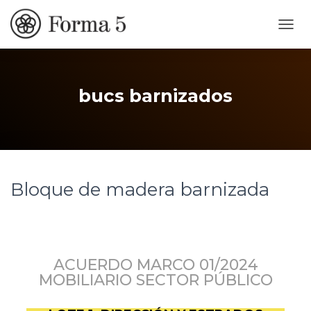
CAMB
bucs barnizados
Bloque de madera barnizada
ACUERDO MARCO 01/2024
MOBILIARIO SECTOR PÚBLICO