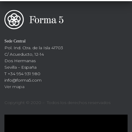
Sede Central
Pol. Ind. Ctra. de la Isla 41703
C/ Acueducto, 12-14
Dos Hermanas
Sevilla – España
T +34 954 931 980
info@forma5.com
Ver mapa
Copyright © 2020 – Todos los derechos reservados
R
e
p