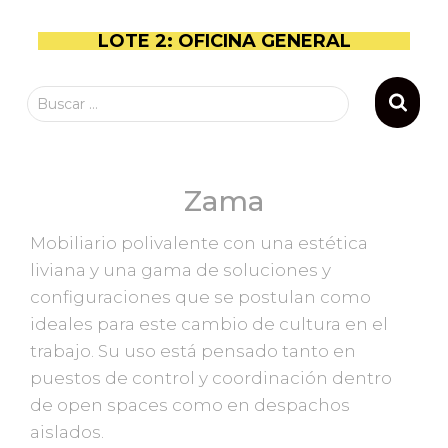
LOTE 2: OFICINA GENERAL
Buscar …
Zama
Mobiliario polivalente con una estética
liviana y una gama de soluciones y
configuraciones que se postulan como
ideales para este cambio de cultura en el
trabajo. Su uso está pensado tanto en
puestos de control y coordinación dentro
de open spaces como en despachos
aislados.