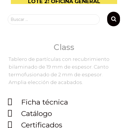
LOTE 2: OFICINA GENERAL
Buscar …
Class
Tablero de partículas con recubrimiento
bilaminado de 19 mm de espesor. Canto
termofusionado de 2 mm de espesor.
Amplia elección de acabados.
Ficha técnica
Catálogo
Certificados