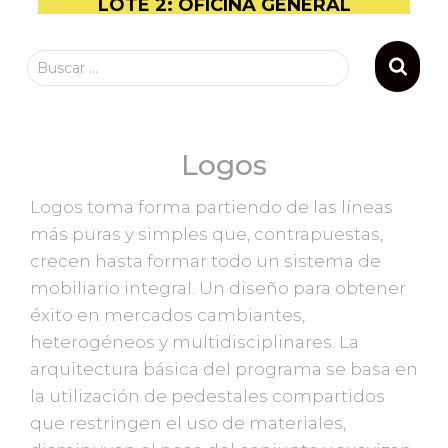
LOTE 2: OFICINA GENERAL
Buscar …
Logos
Logos toma forma partiendo de las líneas
más puras y simples que, contrapuestas,
crecen hasta formar todo un sistema de
mobiliario integral. Un diseño para obtener
éxito en mercados cambiantes,
heterogéneos y multidisciplinares. La
arquitectura básica del programa se basa en
la utilización de pedestales compartidos
que restringen el uso de materiales,