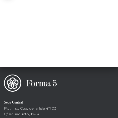
Sede Central
Pol. Ind. Ctra. de la Isla 41703
C/ Acueducto, 12-14