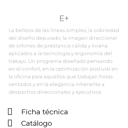
E+
La belleza de las líneas simples, la sobriedad
del diseño depurado, la imagen direccional
de sillones de prestancia cálida y liviana
aplicados a la tecnología y ergonomía del
trabajo. Un programa diseñado pensando
en el confort, en la optimización postural en
la oficina para aquellos que trabajan horas
sentados y en la elegancia inherente a
despachos direccionales y ejecutivos.
Ficha técnica
Catálogo