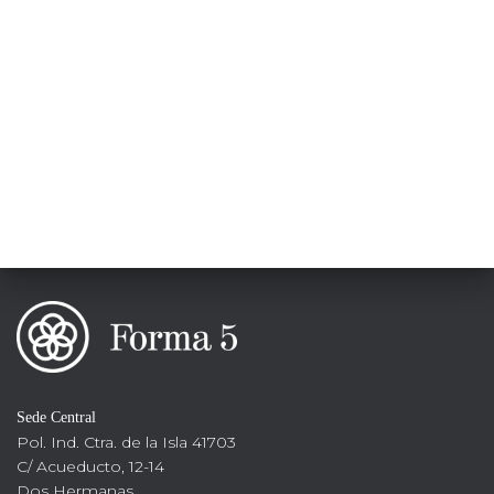
Sede Central
Pol. Ind. Ctra. de la Isla 41703
C/ Acueducto, 12-14
Dos Hermanas