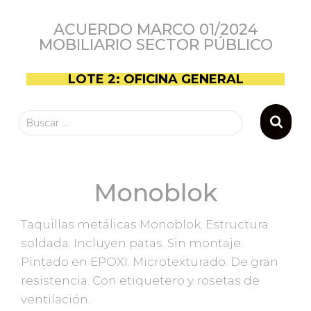
ACUERDO MARCO 01/2024
MOBILIARIO SECTOR PÚBLICO
LOTE 2: OFICINA GENERAL
Buscar …
Monoblok
Taquillas metálicas Monoblok. Estructura
soldada. Incluyen patas. Sin montaje.
Pintado en EPOXI. Microtexturado. De gran
resistencia. Con etiquetero y rosetas de
ventilación.