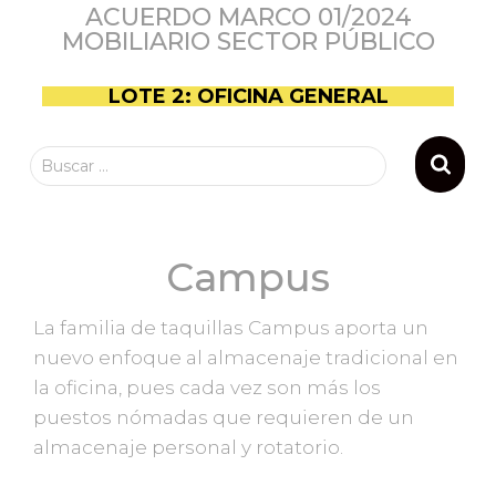
ACUERDO MARCO 01/2024
MOBILIARIO SECTOR PÚBLICO
LOTE 2: OFICINA GENERAL
Buscar …
Campus
La familia de taquillas Campus aporta un
nuevo enfoque al almacenaje tradicional en
la oficina, pues cada vez son más los
puestos nómadas que requieren de un
almacenaje personal y rotatorio.