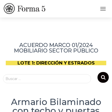
CAMB
ACUERDO MARCO 01/2024
MOBILIARIO SECTOR PÚBLICO
LOTE 1: DIRECCIÓN Y ESTRADOS
Buscar …
Armario Bilaminado
con techo y puertas