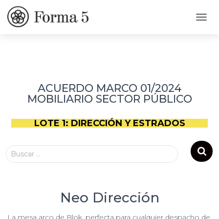
CAMB
ACUERDO MARCO 01/2024
MOBILIARIO SECTOR PÚBLICO
LOTE 1: DIRECCIÓN Y ESTRADOS
Buscar …
Neo Dirección
La mesa arco de Blok, perfecta para cualquier despacho de