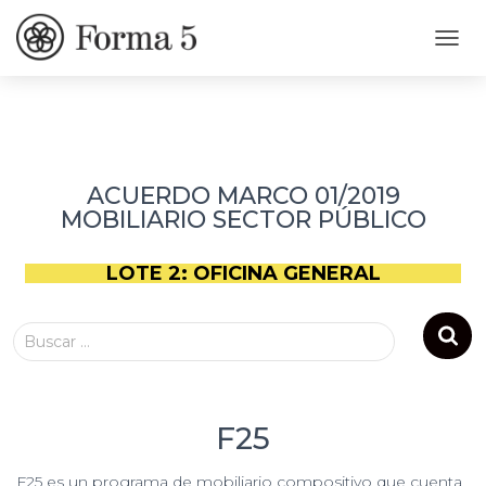
CAMB
ACUERDO MARCO 01/2019
MOBILIARIO SECTOR PÚBLICO
LOTE 2: OFICINA GENERAL
Buscar …
F25
F25 es un programa de mobiliario compositivo que cuenta